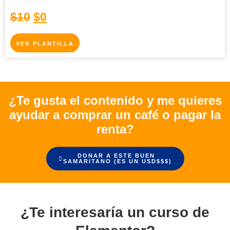
$
10
$
0
VER PLANTILLA
¿Te gusta el contenido y me quieres
ayudar a comprar un café o pagar la
renta?
DONAR A ESTE BUEN
SAMARITANO (ES UN USD$$$)
¿Te interesaría un curso de